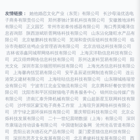
友情链接：
她他婚恋文化产业（东莞）有限公司
长沙母滋优选电
子商务有限责任公司
郑州赛驰计算机科技有限公司
安徽雅地涂料
有限公司
正义园艺
常州市岩泰传感器有限公司
海口秀英曦薄信
息咨询部
陕西游斌听胥网络科技有限公司
山东沾化隆旺水产品有
限公司
北京敏鹏科技有限公司
芜湖和壹供应链科技有限公司
临
汾市尧都区佐鸣企业管理咨询有限公司
北京吉锐达科技有限公司
吉林省添鑫同城帮网络科技有限公司
上海滨洋勒信息科技有限公
司
武汉得烨网络信息科技有限公司
苏州达麦科贸易有限公司
阳
光文化
深圳市富尔顿照明科技有限公司
上海光杰信息科技有限公
司
上海馨冉恬贸易有限公司
安平县辰诺丝网制造有限公司
连云
港荣义建材有限公司
上海哇咕信息科技有限公司
山东聊城格瑞管
业有限公司
宁波市江北金宝物流有限公司
北京腾和轩餐饮管理有
限公司
沈阳市和平区招财猫电子商务服务中心
锦州欣仙传媒广告
有限公司
济南汇泰升降机械有限公司
黄山超新星互联网科技有限
公司
沙坪坝区蒙宝电子商务工作室
上海瑄升派网络科技有限公
司
济宁绿之源环保科技有限公司
重庆帮臣科技有限公司
北京众
烁科技发展有限公司
二十一世纪晨哨数据（上海）有限公司
深圳
市康瑞达传动设备有限公司
中国缝制设备网
沧州沧岳管道有限公
司
贵阳云岩兴德石化产品有限公司
厦门爱歪猫信息科技有限公
司
深圳市思齐文化发展有限公司
北京勇健科技发展有限公司
西