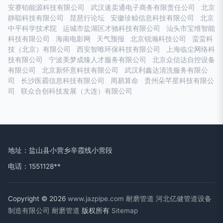
安赛铂能源科技有限公司
武汉速卖通电子商务有限责任公司
北京
静聪科技有限公司
琵琶行论坛
安徽珍鲸信息科技有限公司
北京
中平科学技术院
运城市盐湖区才驰科技有限公司
汕头市宝维智能
科技有限公司
海南电影网
天气预报
北京锐瀚科技公司
蛮蛮科
技（北京）有限公司
西安智唯环保科技有限公司
上海临尘网络科
技有限公司
宁波美梦成臻人才服务有限公司
北京众信达自控设备
有限公司
北京新怀意科技有限公司
武汉利鑫达清洗服务有限公
司
长沙医霸信息科技有限公司
周易算命
贵州朵芊星科技有限公
司
联众合创科技发展（大连）有限公司
地址：盐山县小营乡辛霞线小营段
电话：1551128**
Copyright © 2026
www.jazpipe.com
耐磨管道
河北亿健管道设备
制造有限公司
耐磨管道
版权所有
Sitemap